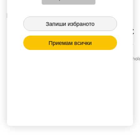
+359(0)888 528 347
E-mail:
ivan.manev@abv.bg
Запиши избраното
СВЪРЖЕТЕ СЕ С НАС
Приемам всички
<p class="zaduljitelni"><!-- [et_pb_line_break_holder] -->
Полетата със символ * са задължителни!<!--
[et_pb_line_break_holder] --></p><!-- [et_pb_line_break_hol
-->
Грешка:
Формулярът за контакт не е намерен.