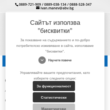
0889-721-909
/
0889-038-134
/
0888-528-347
ivan.manev@abv.bg
Сайтът използва
"бисквитки"
За показване на съдържанието и по-добро
потребителско изживяване в сайта, използваме
"бисквитки".
expand_more
Научете повече
Управлявайте вашите предпочитания, като
изберете следните опции:
СТРОЙТЕХНИКА МАНЕВ ЕООД
За функционалност
Адрес:
гр. Русе, бул. „Ген. Скобел“ №46
Статистически
Обадете се:
+359(0)889 721 909
+359(0)889 038 134
Маркетингови