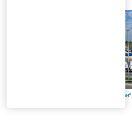
Закрити складови площи – бул. „Тутракан“
№51