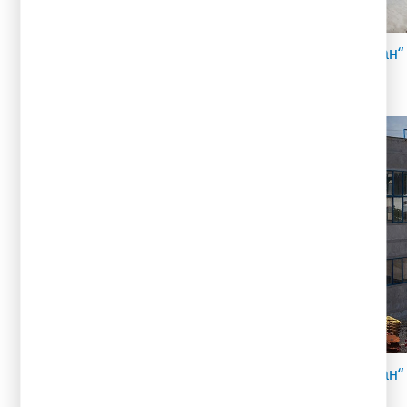
Закрити складови площи – бул. „Тутракан“
№44
Закрити складови площи – бул. „Тутракан“
№77