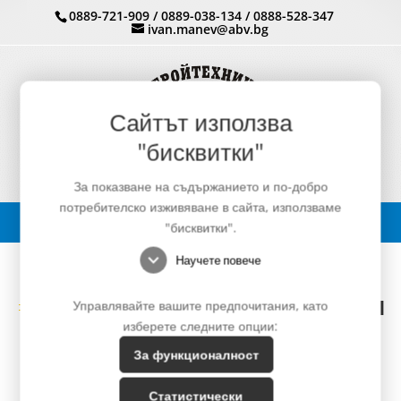
0889-721-909
/
0889-038-134
/
0888-528-347
ivan.manev@abv.bg
Сайтът използва
"бисквитки"
За показване на съдържанието и по-добро
потребителско изживяване в сайта, използваме
"бисквитки".
expand_more
Научете повече
Закрити складови площи
Управлявайте вашите предпочитания, като
изберете следните опции:
За функционалност
Статистически