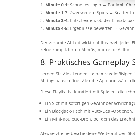
Minute 0-1:
Schnelles Login → Bankroll-Chec
Minute 1-3:
Zwei weitere Spins → Scatter tr
Minute 3-4:
Entscheiden, ob der Einsatz bas
Minute 4-5:
Ergebnisse bewerten → Gewinne
Der gesamte Ablauf wirkt nahtlos, weil jedes 
keine komplizierten Menüs, nur reine Action.
8. Praktisches Gameplay-
Lernen Sie Alex kennen—einen regelmäßigen 1
Mittagspause öffnet Alex die App und wählt die
Diese Playlist ist kuratiert mit Spielen, die s
Ein Slot mit sofortigen Gewinnbenachrichti
Ein Blackjack-Tisch mit Auto-Deal-Optionen.
Ein Mini‑Roulette-Dreh, bei dem das Ergebni
Alex setzt eine bescheidene Wette auf den Slot