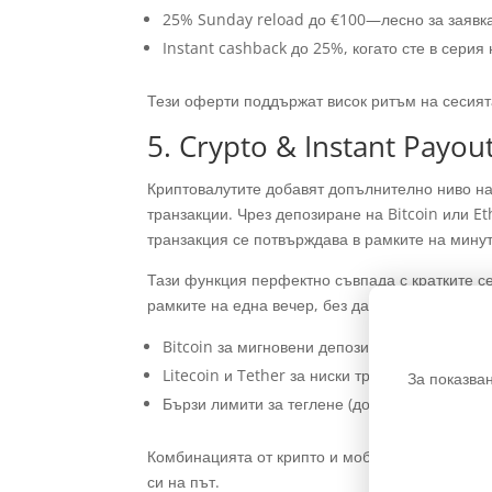
25% Sunday reload до €100—лесно за заявк
Instant cashback до 25%, когато сте в серия 
Тези оферти поддържат висок ритъм на сесия
5. Crypto & Instant Payou
Криптовалутите добавят допълнително ниво на 
транзакции. Чрез депозиране на Bitcoin или 
транзакция се потвърждава в рамките на минут
Тази функция перфектно съвпада с кратките се
рамките на една вечер, без да чакате банкови 
Bitcoin за мигновени депозити.
Litecoin и Tether за ниски транзакционни так
За показва
Бързи лимити за теглене (до €2,500 на ден).
Комбинацията от крипто и мобилна оптимизация
си на път.