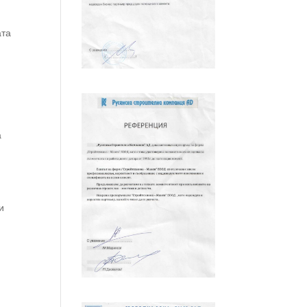
ата
а
и