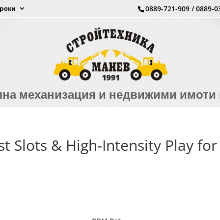
рски
0889-721-909
/
0889-0
на механизация и недвижими имоти 
t Slots & High‑Intensity Play for