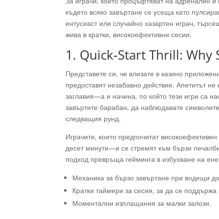
За играчи, които процъфтяват на адреналин и
където всяко завъртане се усеща като пулсир
ентусиаст или случайно хазартен играч, търсе
жива в кратки, високоефективни сесии.
1. Quick‑Start Thrill: Wh
Представете си, че влизате в казино приложен
предоставят незабавно действие. Апетитът не
заглавия—а и начина, по който тези игри са н
завъртите барабан, да наблюдавате символите
следващия рунд.
Играчите, които предпочитат високоефективен
десет минути—и се стремят към бързи печалби
подход превръща гейминга в избухване на енер
Механика за бързо завъртане при водещи до
Кратки таймери за сесия, за да се поддържа
Моментални изплащания за малки залози.