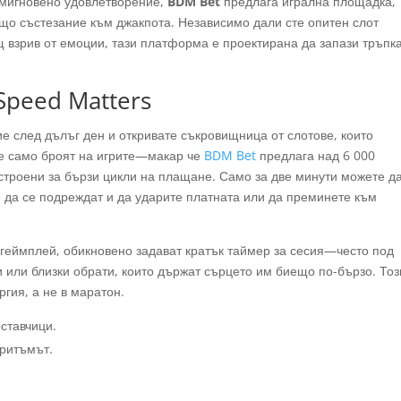
 мигновено удовлетворение,
BDM Bet
предлага игрална площадка,
ащо състезание към джакпота. Независимо дали сте опитен слот
щ взрив от емоции, тази платформа е проектирана да запази тръпк
y Speed Matters
ие след дълъг ден и откривате съкровищница от слотове, които
 е само броят на игрите—макар че
BDM Bet
предлага над 6 000
астроени за бързи цикли на плащане. Само за две минути можете д
 да се подреждат и да ударите платната или да преминете към
 геймплей, обикновено задават кратък таймер за сесия—често под
 или близки обрати, които държат сърцето им биещо по-бързо. Тоз
гия, а не в маратон.
ставчици.
 ритъмът.