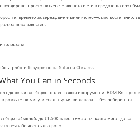
о входиране; просто натиснете иконата и сте в средата на слот бум
коростта, времето за зареждане е минимално—само достатъчно, за
 разсее ново известие.
ни телефони.
йсът работи безупречно на Safari и Chrome.
 What You Can in Seconds
могат да се заявят бързо, стават важни инструменти. BDM Bet предл
 в рамките на минути след първия ви депозит—без лабиринт от
а бърз геймплей: до €1,500 плюс free spins, които могат да се
вата печалба често идва рано.