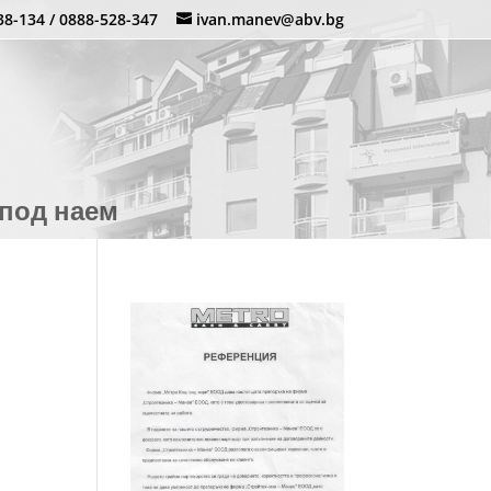
38-134
/
0888-528-347
ivan.manev@abv.bg
под наем