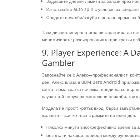
Задавайте дневни лимити за залози чрез нас
Използвайте auto‑spin с условия за спиране 
Следете печалби/загуби в реално време за б
Тази дисциплинирана игра ви гарантира да ост
минимизирате разочарованията при кратки изб
9. Player Experience: A Da
Gambler
Запознайте се с Алекс—професионалист, който
ден, Алекс влиза в BDM Bet’s Android приложен
което взема кратка почивка, преди да се върне
случая той получава мигновени печалби, които
Моделът е прост: кратък вход, бързи завъртан
желаете—всичко това в рамките на един ден.
Няколко минути високоефективно време за з
Без дълги чакащи периоди между рундовете