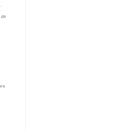
.
 да
ага