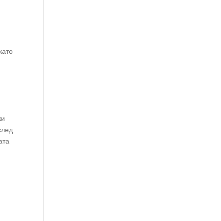
като
ки
след
ата