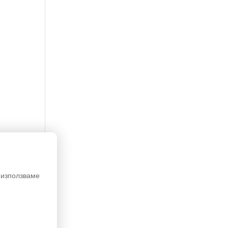
 използваме
ите