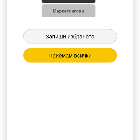
of instellingen.
Маркетингови
Direct game starten met minimale buffering.
Heldere, opvallende betting-opties die in real-time
verschijnen.
Запиши избраното
Snel uitbetalingsmogelijkheden die dezelfde
urgentie uitstralen.
Приемам всички
Deze functies creëren een omgeving waarin elke
beslissing impactvol voelt en de beloning bijna
onmiddellijk is. Dat gevoel van snelle reward houdt
spelers terug voor nog een snelle spin of snelle
tafelactie.
Game Library: Een Schatkist voor Snelle
Betrokkenheid
Het platform beschikt over een indrukwekkende
collectie van meer dan 6.000 titels, afkomstig van
meer dan 90 top providers zoals Pragmatic Play,