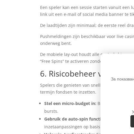
Een speler kan een sessie starten vanuit een
link uit een e‑mail of social media banner te ti
De laadtijden zijn minimaal; de eerste reel dra
Pushmeldingen zijn beschikbaar voor live casino
onderweg bent.
De mobiele lay-out houdt alle controls binnen
“Free Spins” te activeren zonder te scrollen.
6. Risicobeheer voor Kort
За показва
Spelers die genieten van snelle bursts testen 
termijn fondsen te inzetten.
Stel een micro‑budget in:
Beperk jezelf tot e
bursts.
Gebruik de auto‑spin functie:
Hiermee kun j
inzetaanpassingen op basis van recente wins