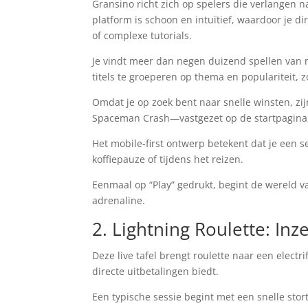
Gransino richt zich op spelers die verlangen n
platform is schoon en intuïtief, waardoor je d
of complexe tutorials.
Je vindt meer dan negen duizend spellen van 
titels te groeperen op thema en populariteit, zo
Omdat je op zoek bent naar snelle winsten, z
Spaceman Crash—vastgezet op de startpagina, k
Het mobile‑first ontwerp betekent dat je een ses
koffiepauze of tijdens het reizen.
Eenmaal op “Play” gedrukt, begint de wereld 
adrenaline.
2. Lightning Roulette: In
Deze live tafel brengt roulette naar een elect
directe uitbetalingen biedt.
Een typische sessie begint met een snelle sto