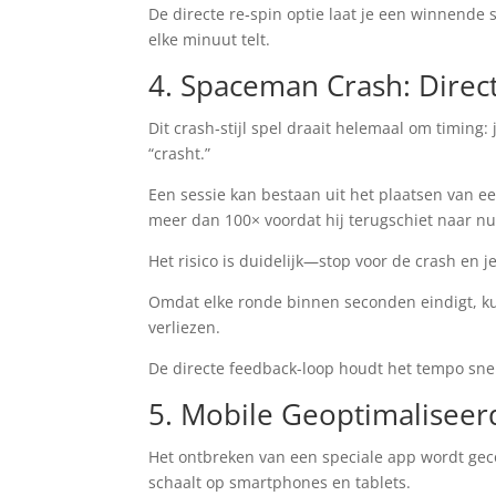
De directe re‑spin optie laat je een winnende
elke minuut telt.
4. Spaceman Crash: Direc
Dit crash‑stijl spel draait helemaal om timing: 
“crasht.”
Een sessie kan bestaan uit het plaatsen van een
meer dan 100× voordat hij terugschiet naar nu
Het risico is duidelijk—stop voor de crash en je
Omdat elke ronde binnen seconden eindigt, ku
verliezen.
De directe feedback-loop houdt het tempo snel
5. Mobile Geoptimaliseerd
Het ontbreken van een speciale app wordt gec
schaalt op smartphones en tablets.