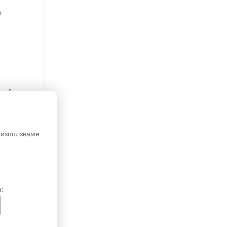
n
n of
 използваме
: