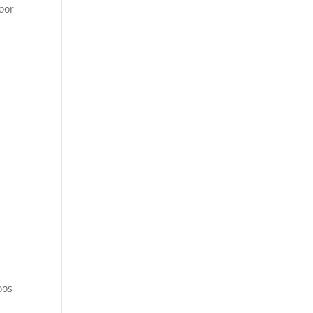
oor
oos