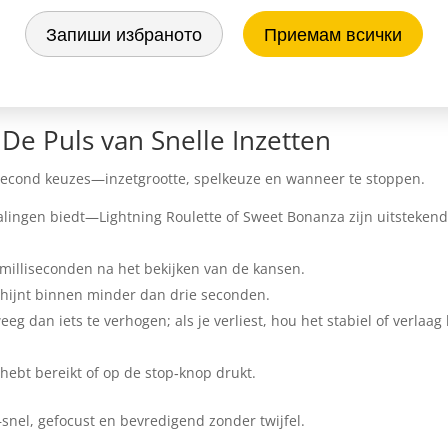
 je prestaties helpt bepalen wanneer je moet stoppen of verdubbel
vastleggen van winst na elke ronde houdt de motivatie hoog.
Запиши избраното
Приемам всички
lt je in staat de controle te behouden terwijl je nog steeds geniet
 De Puls van Snelle Inzetten
t‑second keuzes—inzetgrootte, spelkeuze en wanneer te stoppen.
talingen biedt—Lightning Roulette of Sweet Bonanza zijn uitsteken
milliseconden na het bekijken van de kansen.
chijnt binnen minder dan drie seconden.
eeg dan iets te verhogen; als je verliest, hou het stabiel of verlaag
 hebt bereikt of op de stop‑knop drukt.
snel, gefocust en bevredigend zonder twijfel.