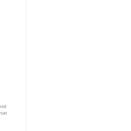
.
nbod
niet