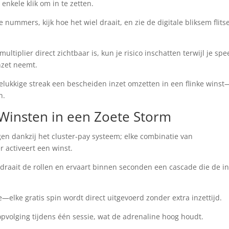
enkele klik om in te zetten.
 nummers, kijk hoe het wiel draait, en zie de digitale bliksem flits
tiplier direct zichtbaar is, kun je risico inschatten terwijl je spe
inzet neemt.
 gelukkige streak een bescheiden inzet omzetten in een flinke winst
n.
 Winsten in een Zoete Storm
ngen dankzij het cluster‑pay systeem; elke combinatie van
 activeert een winst.
 draait de rollen en ervaart binnen seconden een cascade die de in
e—elke gratis spin wordt direct uitgevoerd zonder extra inzettijd.
opvolging tijdens één sessie, wat de adrenaline hoog houdt.