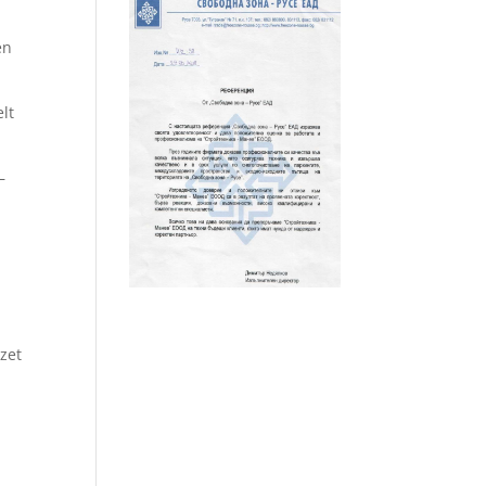
en
elt
—
zet