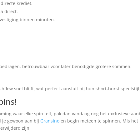
directe krediet.
a direct.
vestiging binnen minuten.
 bedragen, betrouwbaar voor later benodigde grotere sommen.
shflow snel blijft, wat perfect aansluit bij hun short‑burst speelstijl
pins!
gaming waar elke spin telt, pak dan vandaag nog het exclusieve aa
d je gewoon aan bij
Gransino
en begin meteen te spinnen. Mis het 
erwijderd zijn.