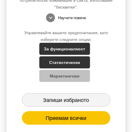
потребителско изживяване в сайта, използваме
"бисквитки".
Olimp Casino Azerbaijan
expand_more
Научете повече
– yeni oyunçular üçün
Управлявайте вашите предпочитания, като
onlayn bələdçi
изберете следните опции:
За функционалност
Статистически
▶️
OYNA
Маркетингови
Запиши избраното
Содержимое
Приемам всички
Olimp Casino Azerbaijan: yeni
oyunçu üçün onlayn bələdci