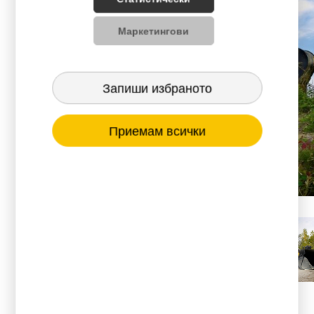
Маркетингови
Запиши избраното
Приемам всички
JCB – 4 бр.