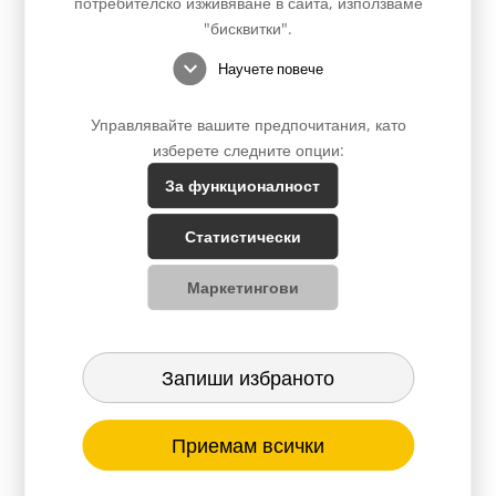
потребителско изживяване в сайта, използваме
ян. 19, 2026
"бисквитки".
expand_more
Научете повече
¿Por qué registrarse en WinaMax? Un vistazo
inicial desde la perspectiva del nuevo jugador
Управлявайте вашите предпочитания, като
WinaMax es una plataforma de juego online que
изберете следните опции:
destaca por su interfaz amigable y rapidez en el
За функционалност
proceso de registro, algo fundamental para quienes
buscan empezar a jugar sin complicaciones. Para
Статистически
muchos usuarios, especialmente los nuevos en el
mundo del iGaming, la facilidad para crear una
Маркетингови
cuenta marca la diferencia entre probar un casino o
descartarlo. En este sentido, WinaMax ofrece un
registro ágil y seguro que permite disfrutar de sus
juegos y promociones sin perder tiempo.
Запиши избраното
Si quieres descubrir cómo empezar a jugar en
WinaMax en minutos, esta guía te llevará paso a
Приемам всички
paso por los aspectos clave para completar tu
registro y aprovechar al máximo la plataforma desde