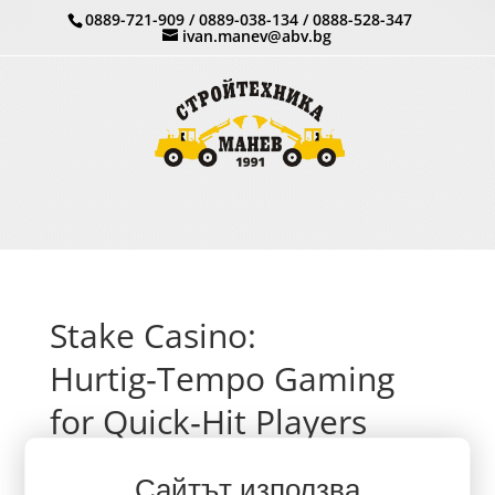
0889-721-909
/
0889-038-134
/
0888-528-347
ivan.manev@abv.bg
Stake Casino:
Hurtig‑Tempo Gaming
for Quick‑Hit Players
юни 7, 2026
Сайтът използва