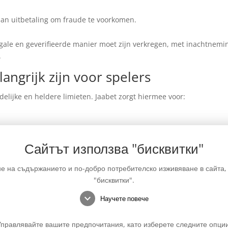
 aan uitbetaling om fraude te voorkomen.
legale en geverifieerde manier moet zijn verkregen, met inachtnemi
.
ngrijk zijn voor spelers
elijke en heldere limieten. Jaabet zorgt hiermee voor:
agingen
Сайтът използва "бисквитки"
не на съдържанието и по-добро потребителско изживяване в сайта,
"бисквитки".
 prettige spelomgeving creëren zonder onverwachte blokkades. Spe
 kunt plannen en beheren.
expand_more
Научете повече
dtransacties bij Jaabet
Управлявайте вашите предпочитания, като изберете следните опции