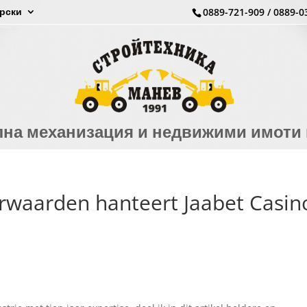
рски
0889-721-909
/
0889-0
на механизация и недвижими имоти 
rwaarden hanteert Jaabet Casin