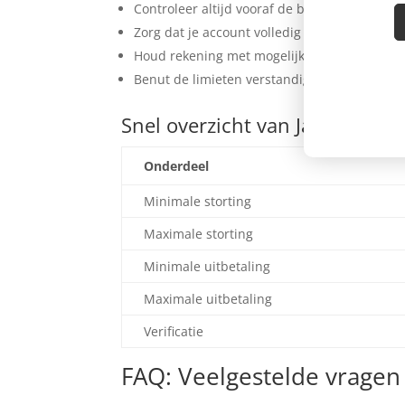
Controleer altijd vooraf de betaalopties e
Zorg dat je account volledig geverifieerd is: 
Houd rekening met mogelijke verwerkingstijd
Benut de limieten verstandig, en maak gebr
Snel overzicht van Jaabet’s tr
Onderdeel
Minimale storting
Maximale storting
Minimale uitbetaling
Maximale uitbetaling
Verificatie
FAQ: Veelgestelde vragen 