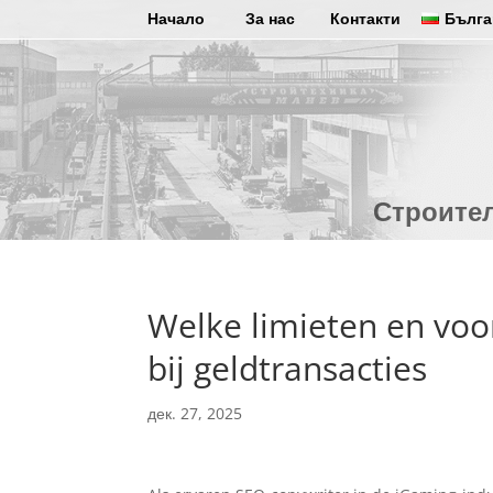
Начало
За нас
Контакти
Бълга
Строител
Welke limieten en voo
bij geldtransacties
дек. 27, 2025