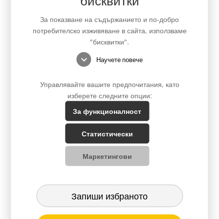
"бисквитки"
За показване на съдържанието и по-добро
1. The Pulse of Quick‑Hit Gaming
потребителско изживяване в сайта, използваме
Wizebets Casino heeft een niche gevonden voor
"бисквитки".
spelers die gedijen op adrenaline, korte bursts en
directe resultaten. Het ontwerp van het platform is
expand_more
Научете повече
gebouwd om die hectische momenten te
accommoderen—denk aan een koffiepauze tussen
Управлявайте вашите предпочитания, като
vergaderingen of een lunchpauze ontsnapping waar
изберете следните опции:
elke spin telt.
За функционалност
In deze sessies ligt de nadruk op snel beslissen en
een duidelijk win–loss ritme. Spelers stemmen af,
Статистически
kiezen een game die snel een resultaat oplevert, en
springen direct in de actie zonder omwegen. De
Маркетингови
energie blijft hoog terwijl de reels draaien, de
kaarten worden geschud, of de crash line stijgt.
Omdat het doel minder gaat om
Запиши избраното
marathonuithoudingsvermogen en meer om directe
beloning, geeft de interface prioriteit aan snelheid: